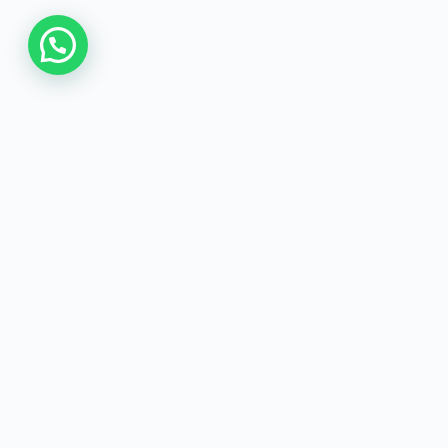
Happy Corn
El auténtico sabor colombiano, elaborado
con cariño en Málaga. Empanadas, arepas
y mucho más, directo a tu mesa.
Ver la tienda →
COMPRAR
Todos los productos