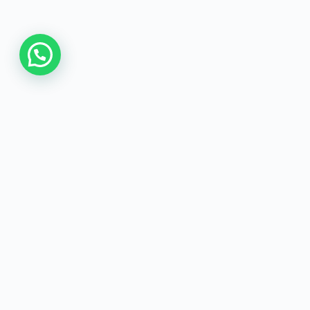
Happy Corn
El auténtico sabor colombiano, elaborado
con cariño en Málaga. Empanadas, arepas
y mucho más, directo a tu mesa.
Ver la tienda →