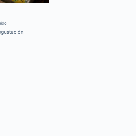
uido
egustación